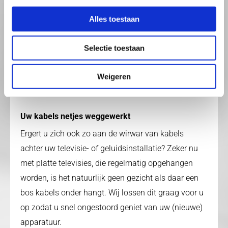
juiste bekabeling bij uw tv- of hifi-installatie kiest. De
Alles toestaan
juiste bekabeling zorgt voor een significant verschil
in beeld- en geluidskwaliteit. Wij zijn gespecialiseerd
Selectie toestaan
in bekabeling en geven u graag advies over de juiste
manier van bekabelen. Indien gewenst sluiten we de
Weigeren
apparatuur ook voor u aan.
Uw kabels netjes weggewerkt
Ergert u zich ook zo aan de wirwar van kabels
achter uw televisie- of geluidsinstallatie? Zeker nu
met platte televisies, die regelmatig opgehangen
worden, is het natuurlijk geen gezicht als daar een
bos kabels onder hangt. Wij lossen dit graag voor u
op zodat u snel ongestoord geniet van uw (nieuwe)
apparatuur.